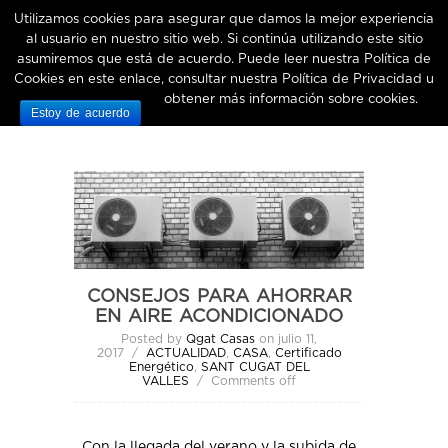
Utilizamos cookies para asegurar que damos la mejor experiencia
al usuario en nuestro sitio web. Si continúa utilizando este sitio
CUGATCASAS®
asumiremos que está de acuerdo. Puede leer nuestra
Política de
Cookies en este enlace
, consultar nuestra
Política de Privacidad
u
obtener más información sobre cookies
.
Estoy de acuerdo
CONSEJOS PARA AHORRAR
EN AIRE ACONDICIONADO
Posted by
Qgat Casas
on julio 11,
2017 /
ACTUALIDAD
,
CASA
,
Certificado
Energético
,
SANT CUGAT DEL
VALLES
/
Comments off
Con la llegada del verano y la subida de